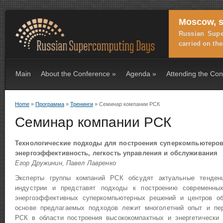
Moscow, s
Russian Supe
carried on th
Main
About the Conference
»
Agenda
»
Attending the Co
Home
»
Программа
»
Тренинги
» Семинар компании РСК
You are here
Семинар компании РСК
Технологические подходы для построения суперкомпьютеров
энергоэффективность, легкость управления и обслуживания
Егор Дружинин, Павел Лавренко
Эксперты группы компаний РСК обсудят актуальные тенден
индустрии и представят подходы к построению современны
энергоэффективных суперкомпьютерных решений и центров об
основе предлагаемых подходов лежит многолетний опыт и пе
РСК в области построения высококомпактных и энергетически