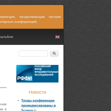
ференция, продолжающая лучшие
ютерных конференций.
оальбом
Поиск
Форма поиска
Новости
Труды конференции
ения
проиндексированы в
ом в
Scopus
(внешняя ссылка)