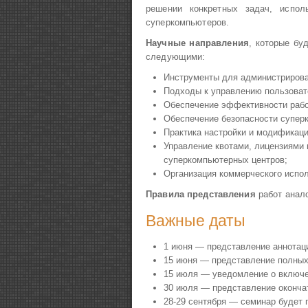
решении конкретных задач, испол
суперкомпьютеров.
Научн
ые направления
, которые бу
следующими:
Инструменты для администрирова
Подходы к управлению пользоват
Обеспечение эффективности рабо
Обеспечение безопасности супер
Практика настройки и модификац
Управление квотами, лицензиями 
суперкомпьютерных центров;
Организация коммерческого испо
Правила представления
работ анал
Важные даты
1 июня — представление аннотац
15 июня — представление полных
15 июля — уведомление о включе
30 июля — представление окончат
28-29 сентября — семинар будет п