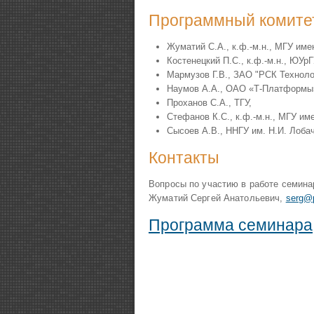
Программный комите
Жуматий С.А., к.ф.-м.н., МГУ им
Костенецкий П.С., к.ф.-м.н., ЮУрГ
Мармузов Г.В., ЗАО "РСК Техноло
Наумов А.А., ОАО «Т-Платформы»
Проханов С.А., ТГУ,
Стефанов К.С., к.ф.-м.н., МГУ и
Сысоев А.В., ННГУ им. Н.И. Лобач
Контакты
Вопросы по участию в работе семина
Жуматий Сергей Анатольевич,
serg@p
Программа семинара