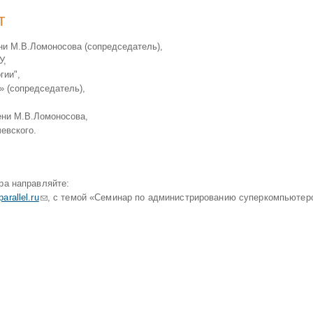
т
ени М.В.Ломоносова (сопредседатель),
У,
гии",
 (сопредседатель),
мени М.В.Ломоносова,
евского.
ра направляйте:
arallel.ru
(ссылка для отправки email)
, с темой «Семинар по администрированию суперкомпьютер