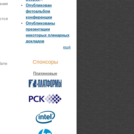
ания
Опубликован
фотоальбом
конференции
ются
Опубликованы
презентации
некоторых пленарных
докладов
ещё
Спонсоры
боте
Платиновые