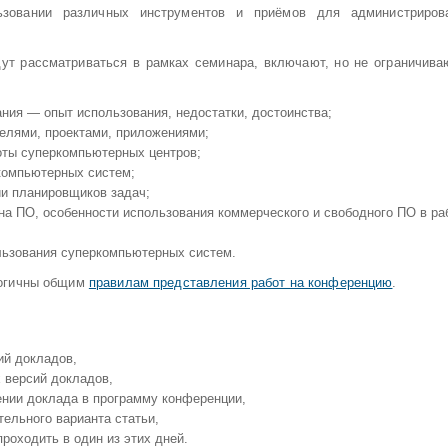
ьзовании различных инструментов и приёмов для администриров
дут рассматриваться в рамках семинара, включают, но не ограничива
ния — опыт использования, недостатки, достоинства;
елями, проектами, приложениями;
ты суперкомпьютерных центров;
компьютерных систем;
ии планировщиков задач;
на ПО, особенности использования коммерческого и свободного ПО в ра
льзования суперкомпьютерных систем.
огичны общим
правилам представления работ на конференцию
.
ий докладов,
 версий докладов,
нии доклада в программу конференции,
ельного варианта статьи,
роходить в один из этих дней.