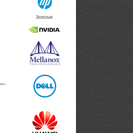
Золотые
ов».