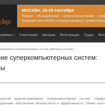
МОСКВА, 28-29 сентября
Первая объединенная суперкомпьютерная кон
традиции российских и международных суперкомпь
ограмма
»
Участникам
Авторам
Регистрация
Труды
Фот
трирование суперкомпьютерных систем: файловые системы
ие суперкомпьютерных систем:
мы
просов администрирования суперкомпьютерных систем, управл
удованием, обеспечение безопасности и эффективности. Обмен опыт