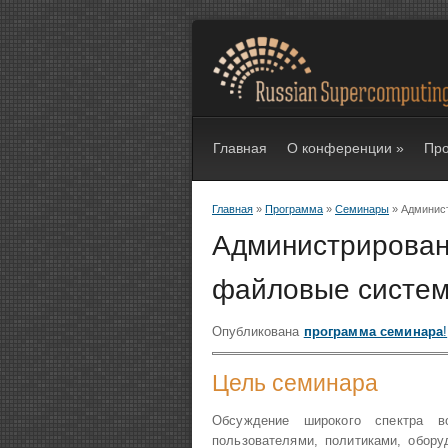
Главная
О конференции
»
Пр
Главная
»
Программа
»
Семинары
» Админис
Вы здесь
Администрирован
файловые систе
Опубликована
программа семинара
!
Цель семинара
Обсуждение широкого спектра во
пользователями, политиками, обор