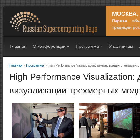
МОСКВА, 
Первая объ
традиции ро
Главная
О конференции
»
Программа
»
Участникам
Главная
»
Программа
» High Performance Visualization: демонстрация стенда в
Вы здесь
High Performance Visualization
визуализации трехмерных мод